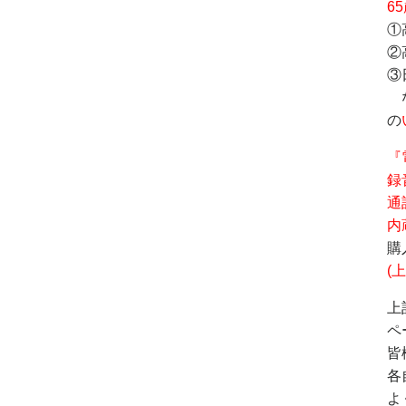
6
①
②
③
な
の
『
録
通
内
購
(上
上
ペ
皆
各
よ