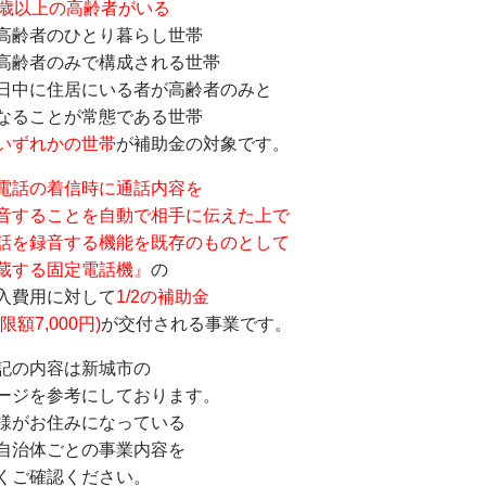
5歳以上の高齢者がいる
高齢者のひとり暮らし世帯
高齢者のみで構成される世帯
日中に住居にいる者が高齢者のみと
ることが常態である世帯
いずれかの世帯
が補助金の対象です。
電話の着信時に通話内容を
音することを自動で相手に伝えた上で
話を録音する機能を既存のものとして
蔵する固定電話機』
の
入費用に対して
1/2の補助金
限額7,000円)
が交付される事業です。
記の内容は新城市の
ージを参考にしております。
様がお住みになっている
自治体ごとの事業内容を
くご確認ください。