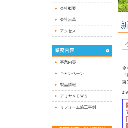
会社概要
会社沿革
アクセス
事業内容
令
キャンペーン
『
東
製品情報
あ
アミヤＮＥＷＳ
リフォーム施工事例