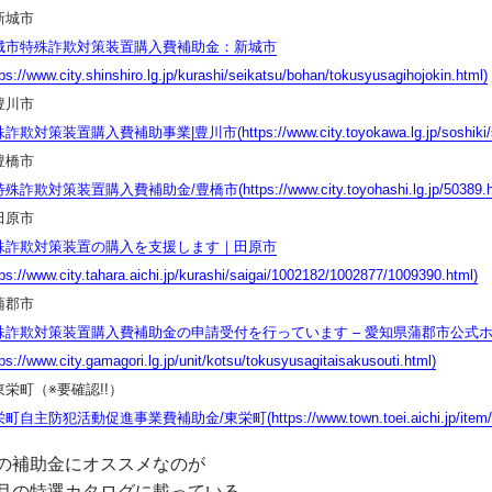
新城市
城市特殊詐欺対策装置購入費補助金：新城市
tps://www.city.shinshiro.lg.jp/kurashi/seikatsu/bohan/tokusyusagihojokin.html)
豊川市
詐欺対策装置購入費補助事業|豊川市(https://www.city.toyokawa.lg.jp/soshiki/shimi
豊橋市
殊詐欺対策装置購入費補助金/豊橋市(https://www.city.toyohashi.lg.jp/50389.h
田原市
殊詐欺対策装置の購入を支援します｜田原市
tps://www.city.tahara.aichi.jp/kurashi/saigai/1002182/1002877/1009390.html)
蒲郡市
殊詐欺対策装置購入費補助金の申請受付を行っています – 愛知県蒲郡市公式
tps://www.city.gamagori.lg.jp/unit/kotsu/tokusyusagitaisakusouti.html)
東栄町（※要確認!!）
町自主防犯活動促進事業費補助金/東栄町(https://www.town.toei.aichi.jp/item/69
の補助金にオススメなのが
月の特選カタログに載っている