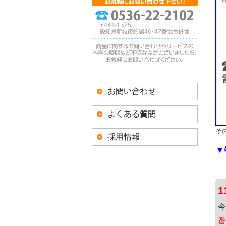
そ
▼
今
番