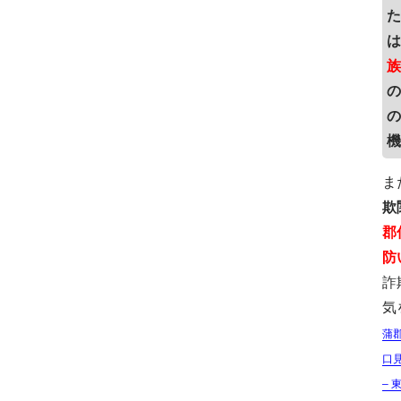
た
は
族
の
の
機
ま
欺
郡
防
詐
気
蒲
口
– 