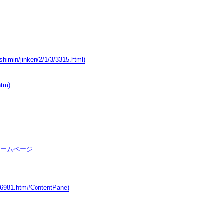
n/jinken/2/1/3/3315.html)
tm)
ホームページ
81.htm#ContentPane)