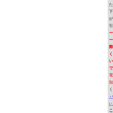
た
下
が
引
ー
ー
際
く
い
で
電
知
く
＜
い
こ