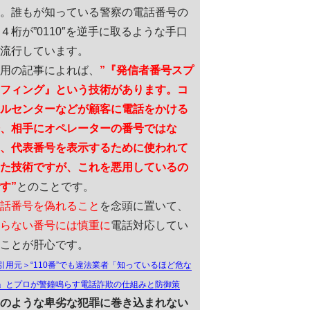
。誰もが知っている警察の電話番号の
４桁が”0110″を逆手に取るような手口
流行しています。
用の記事によれば、
”『発信者番号スプ
フィング』という技術があります。コ
ルセンターなどが顧客に電話をかける
、相手にオペレーターの番号ではな
、代表番号を表示するために使われて
た技術ですが、これを悪用しているの
す”
とのことです。
話番号を偽れること
を念頭に置いて、
らない番号には慎重に
電話対応してい
ことが肝心です。
引用元＞“110番”でも違法業者「知っているほど危な
」とプロが警鐘鳴らす電話詐欺の仕組みと防御策
のような卑劣な犯罪に巻き込まれない