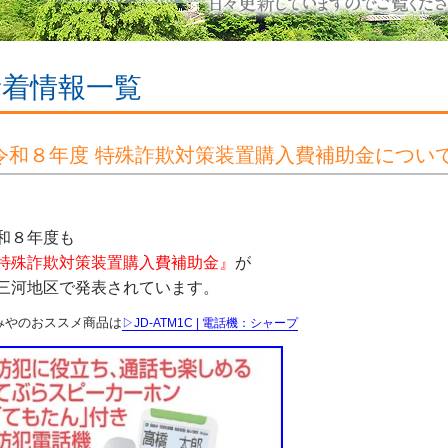
新着情報一覧
令和８年度 特殊詐欺対策装置購入費補助金につい
和８年度も
特殊詐欺対策装置購入費補助金』
が
三河地区で発表されています。
みやのおススメ商品は
▷JD-ATM1C | 電話機：シャープ