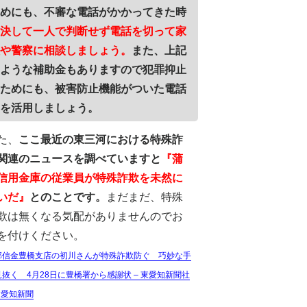
めにも、不審な電話がかかってきた時
決して一人で判断せず電話を切って家
や警察に相談しましょう。
また、上記
ような補助金もありますので犯罪抑止
ためにも、被害防止機能がついた電話
を活用しましょう。
た、
ここ最近の東三河における特殊詐
関連のニュースを調べていますと
『蒲
信用金庫の従業員が特殊詐欺を未然に
いだ』
とのことです。
まだまだ、特殊
欺は無くなる気配がありませんのでお
を付けください。
郡信金豊橋支店の初川さんが特殊詐欺防ぐ 巧妙な手
見抜く 4月28日に豊橋署から感謝状 – 東愛知新聞社
東愛知新聞