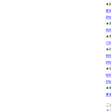
★
新
(ht
★
特殊
★
◎特
★
特
(ht
★
特
(ht
★
東栄
こ
５