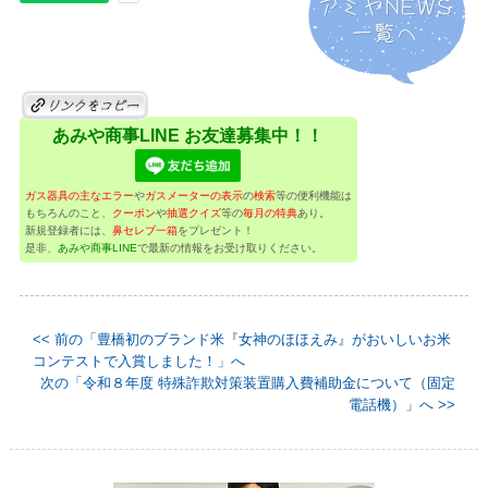
あみや商事LINE お友達募集中！！
ガス器具の主なエラー
や
ガスメーターの表示
の
検索
等の便利機能は
もちろんのこと、
クーポン
や
抽選クイズ
等の
毎月の特典
あり。
新規登録者には、
鼻セレブ一箱
をプレゼント！
是非、
あみや商事LINE
で最新の情報をお受け取りください。
<< 前の「豊橋初のブランド米『女神のほほえみ』がおいしいお米
コンテストで入賞しました！」へ
次の「令和８年度 特殊詐欺対策装置購入費補助金について（固定
電話機）」へ >>