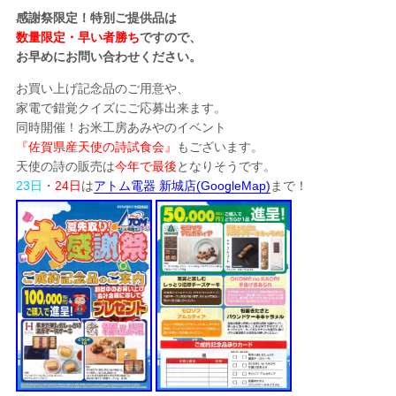
感謝祭限定！特別ご提供品は
数量限定・早い者勝ち
ですので、
お早めにお問い合わせください。
お買い上げ記念品のご用意や、
家電で錯覚クイズにご応募出来ます。
同時開催！お米工房あみやのイベント
『佐賀県産天使の詩試食会』
もございます。
天使の詩の販売は
今年で最後
となりそうです。
23日
・
24日
は
アトム電器 新城店(GoogleMap)
まで！