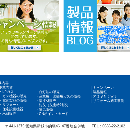
務内容
事業内容
キャンペーン
LPガス
製品情報
白灯油の販売
ガス機器の販売
アミヤＮＥＷＳ
産業用・医療用ガスの販売
電化製品の販売
リフォーム施工事例
溶接材販売
リフォーム
防災（災害時対応）
住宅設備機器
電気販売
米穀販売
CNポイントカード
〒441-1375
愛知県新城市的場46･47番地合併地
TEL：
0536-22-2102