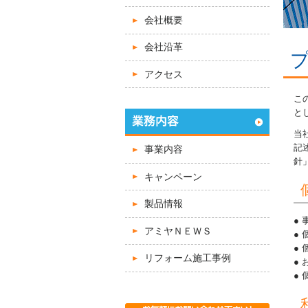
会社概要
会社沿革
アクセス
こ
と
当
記
事業内容
針
キャンペーン
製品情報
アミヤＮＥＷＳ
リフォーム施工事例