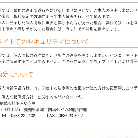
社では、業務の適正な遂行を妨げない限りにおいて、ご本人のお申し出により
の場合、弊社所定の方法によって本人確認を行わせて頂きます。
本人に開示した個人情報に事実と異なる内容があった場合、弊社ではこれを直
利用停止の申し出があった場合には、直ちにその利用を停止します。
サイト等のセキュリティについて
社では、個人情報の管理にあたり相当の注意を尽くしますが、インターネット
完全に保証することはできません。この点に留意してウェブサイトおよび電子
改定について
個人情報保護方針」は、関連する法令等の改正や弊社の方針の変更等により予
「個人情報保護方針」に関する
お問い合わせ先
株式会社あみや商事
〒441-1375
愛知県新城市的場46･47番地合併地
TEL：
0536-22-2102
FAX：
0536-23-3927