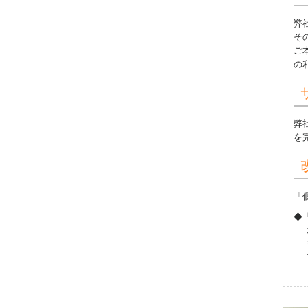
弊
そ
ご
の
弊
を
「