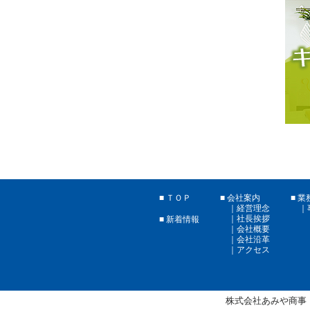
ＴＯＰ
会社案内
業
経営理念
社長挨拶
新着情報
会社概要
会社沿革
アクセス
株式会社あみや商事