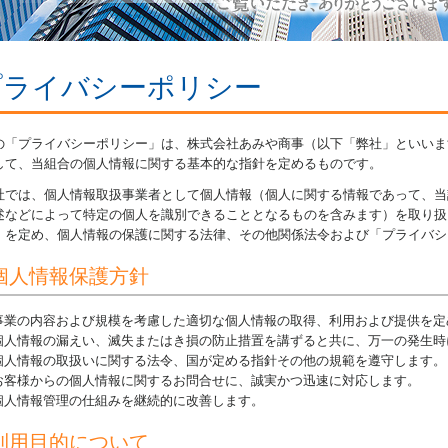
プライバシーポリシー
の「プライバシーポリシー」は、株式会社あみや商事（以下「弊社」といいま
して、当組合の個人情報に関する基本的な指針を定めるものです。
社では、個人情報取扱事業者として個人情報（個人に関する情報であって、当
述などによって特定の個人を識別できることとなるものを含みます）を取り扱
」を定め、個人情報の保護に関する法律、その他関係法令および「プライバシ
個人情報保護方針
事業の内容および規模を考慮した適切な個人情報の取得、利用および提供を定
個人情報の漏えい、滅失またはき損の防止措置を講ずると共に、万一の発生時
個人情報の取扱いに関する法令、国が定める指針その他の規範を遵守します。
お客様からの個人情報に関するお問合せに、誠実かつ迅速に対応します。
個人情報管理の仕組みを継続的に改善します。
利用目的について