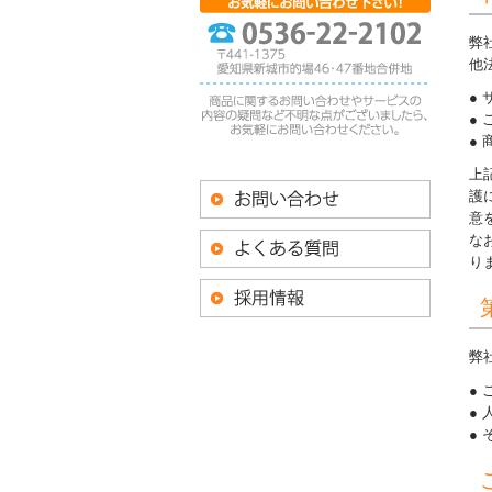
弊
他
上
護
意
な
り
弊