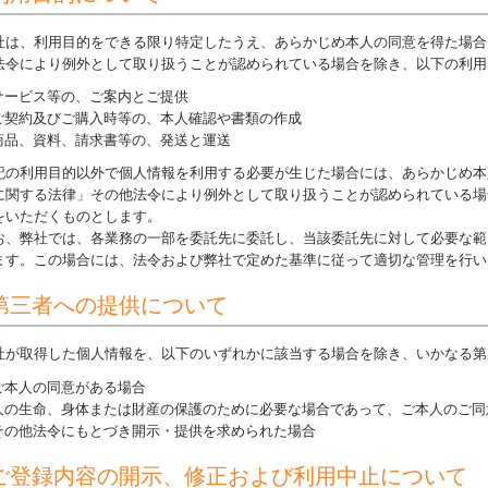
社は、利用目的をできる限り特定したうえ、あらかじめ本人の同意を得た場合
法令により例外として取り扱うことが認められている場合を除き、以下の利用
サービス等の、ご案内とご提供
ご契約及びご購入時等の、本人確認や書類の作成
商品、資料、請求書等の、発送と運送
記の利用目的以外で個人情報を利用する必要が生じた場合には、あらかじめ本
に関する法律」その他法令により例外として取り扱うことが認められている場
をいただくものとします。
お、弊社では、各業務の一部を委託先に委託し、当該委託先に対して必要な範
ます。この場合には、法令および弊社で定めた基準に従って適切な管理を行い
第三者への提供について
社が取得した個人情報を、以下のいずれかに該当する場合を除き、いかなる第
ご本人の同意がある場合
人の生命、身体または財産の保護のために必要な場合であって、ご本人のご同
その他法令にもとづき開示・提供を求められた場合
ご登録内容の開示、修正および利用中止について