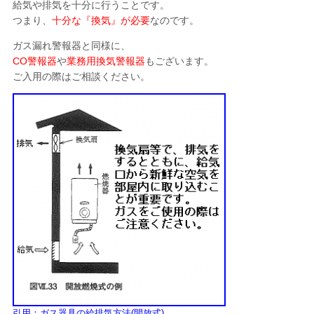
給気や排気を十分に行うことです。
つまり、
十分な『換気』が必要
なのです。
ガス漏れ警報器と同様に、
CO警報器
や
業務用換気警報器
もございます。
ご入用の際はご相談ください。
引用：ガス器具の給排気方法(開放式)