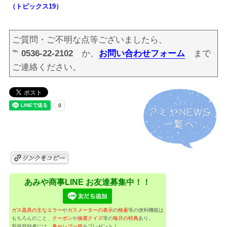
（トピックス19）
ご質問・ご不明な点等ございましたら、
℡ 0536-22-2102
か、
お問い合わせフォーム
まで
ご連絡ください。
あみや商事LINE お友達募集中！！
ガス器具の主なエラー
や
ガスメーターの表示
の
検索
等の便利機能は
もちろんのこと、
クーポン
や
抽選クイズ
等の
毎月の特典
あり。
新規登録者には、
鼻セレブ一箱
をプレゼント！