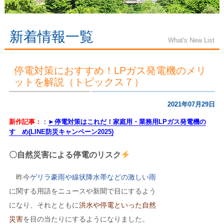
新着情報一覧
What's New List
停電対策におすすめ！LPガス発電機のメリ
ットを解説（トピックス７）
2021年07月29日
新作記事：
：
►停電対策はこれだ！家庭用・業務用LPガス発電機の
すゝめ(LINE防災キャンペーン2025)
〇自然災害による停電のリスク
昨今
ゲリラ豪雨や線状降水帯などの激しい雨
に関する用語をニュースや新聞で目にするよう
になり、それとともに
洪水や停電といった自然
災害
を目の当たりにするようになりました。