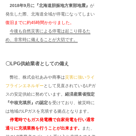
2018年9月に『北海道胆振地方東部地震』
が
発生した際、北海道全域が停電になってしまい
復旧までに約45時間かかりました。
今後も自然災害による停電は起こり得るた
め、非常時に備えることが大切です。
〇LPG供給業者としての備え
弊社、株式会社あみや商事は
災害に強いライ
フラインエネルギー
として見直されているLPガ
スの安定供給に努めています。
経済産業省指定
『中核充填所』の認定
を受けており、被災時に
は地域のLPガスを充填する拠点となります。
停電時でもガス発電機で自家発電を行い通常
通りに充填業務を行うことが出来ます。
また、