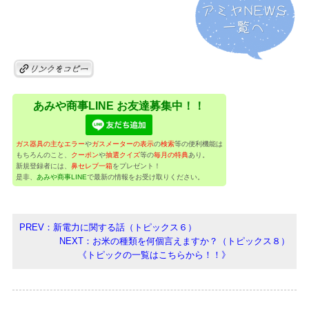
あみや商事LINE お友達募集中！！
ガス器具の主なエラー
や
ガスメーターの表示
の
検索
等の便利機能は
もちろんのこと、
クーポン
や
抽選クイズ
等の
毎月の特典
あり。
新規登録者には、
鼻セレブ一箱
をプレゼント！
是非、
あみや商事LINE
で最新の情報をお受け取りください。
PREV：新電力に関する話（トピックス６）
NEXT：お米の種類を何個言えますか？（トピックス８）
《トピックの一覧はこちらから！！》