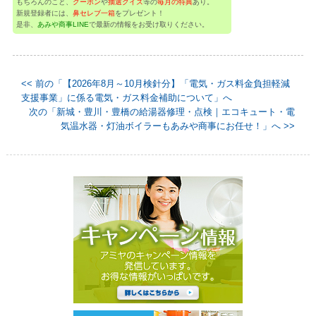
もちろんのこと、
クーポン
や
抽選クイズ
等の
毎月の特典
あり。
新規登録者には、
鼻セレブ一箱
をプレゼント！
是非、
あみや商事LINE
で最新の情報をお受け取りください。
<< 前の「【2026年8月～10月検針分】「電気・ガス料金負担軽減
支援事業」に係る電気・ガス料金補助について」へ
次の「新城・豊川・豊橋の給湯器修理・点検｜エコキュート・電
気温水器・灯油ボイラーもあみや商事にお任せ！」へ >>