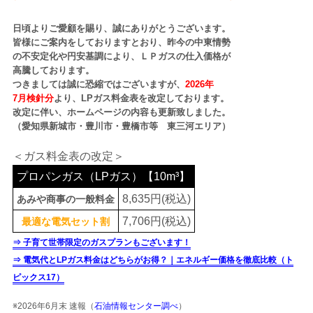
日頃よりご愛顧を賜り、誠にありがとうございます。
皆様にご案内をしておりますとおり、昨今の中東情勢
の不安定化や円安基調により、ＬＰガスの仕入価格が
高騰しております。
つきましては誠に恐縮ではございますが、
2026年
7月検針分
より、LPガス料金表を改定しております。
改定に伴い、ホームページの内容も更新致しました。
（愛知県新城市・豊川市・豊橋市等 東三河エリア）
＜ガス料金表の改定＞
プロパンガス（LPガス）【10m³】
8,635円(税込)
あみや商事の一般料金
7,706円(税込)
最適な電気セット割
⇒ 子育て世帯限定のガスプランもございます！
⇒ 電気代とLPガス料金はどちらがお得？｜エネルギー価格を徹底比較（ト
ピックス17）
※2026年6月末 速報（
石油情報センター調べ
）