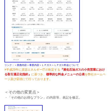
リンク：＞業務内容＞事業内容＞ＬＰガス＞ＬＰガス料金について
※平成29年に資源エネルギー庁の制定する
『液化石油ガスの小売営業におけ
る取引適正化指針』
に基づき、
標準的な料金メニューの公表
を弊社ホームペ
ージ及び店頭にて行っております。
＜その他の変更点＞
・「その他のお得なプラン」の内容等、表記を修正。