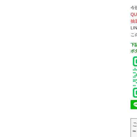
今
Q
抽
L
こ
下
ボ
℡