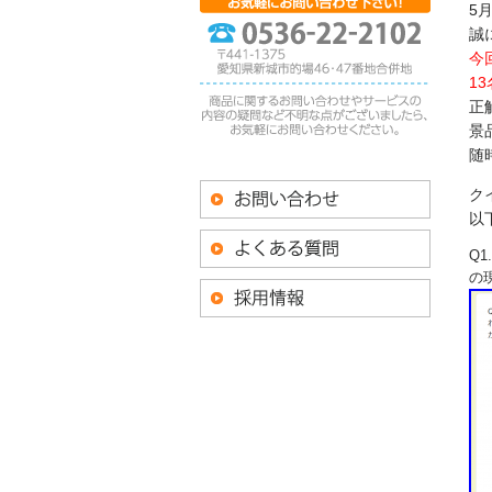
5
誠
今
1
正
景
随
ク
以
Q
の