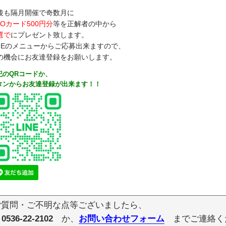
後も隔月開催で奇数月に
UOカード500円分
等を正解者の中から
選で
にプレゼント致します。
INEのメニューからご応募出来ますので、
の機会にお友達登録をお願いします。
記のQRコードか、
タンからお友達登録が出来ます！！
ご質問・ご不明な点等ございましたら、
 0536-22-2102
か、
お問い合わせフォーム
までご連絡く