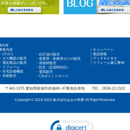
務内容
事業内容
キャンペーン
LPガス
製品情報
白灯油の販売
ガス機器の販売
アミヤＮＥＷＳ
産業用・医療用ガスの販売
電化製品の販売
リフォーム施工事例
溶接材販売
リフォーム
防災（災害時対応）
住宅設備機器
電気販売
米穀販売
CNポイントカード
〒441-1375
愛知県新城市的場46･47番地合併地
TEL：
0536-22-2102
Copyright ©
2019-2026 株式会社あみや商事 All Right Reserved.