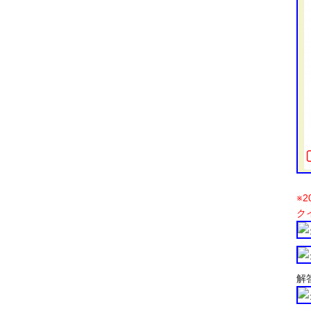
※2
ク
解