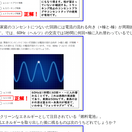
2.家庭のコンセントにつないだ回路には電流の流れる向き（+極と-極）が周
す。では、60Hz（ヘルツ）の交流では1秒間に何回+極に入れ替わっているで
3.クリーンなエネルギーとして注目されている『燃料電池』。
気エネルギーを取り出した後に残るものは次のうちどれでしょうか？