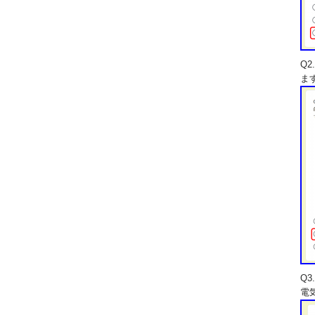
Q
ま
Q
電