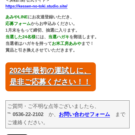
＜決戦の刻 公式サイト＞
https://kessen-no-toki.studio.site/
あみやLINE
にお友達登録いただき、
応募フォーム
からお申込みください。
1月末をもって締切、抽選に入ります。
当選した24名様
には、
当選ハガキ
を郵送します。
当選者はハガキを持って
お米工房あみや
まで！
賞品と引き換えさせていただきます。
2024年最初の運試しに、
2024年最初の運試しに、
是非ご応募ください！！
是非ご応募ください！！
ご質問・ご不明な点等ございましたら、
℡ 0536-22-2102
か、
お問い合わせフォーム
まで
ご連絡ください。