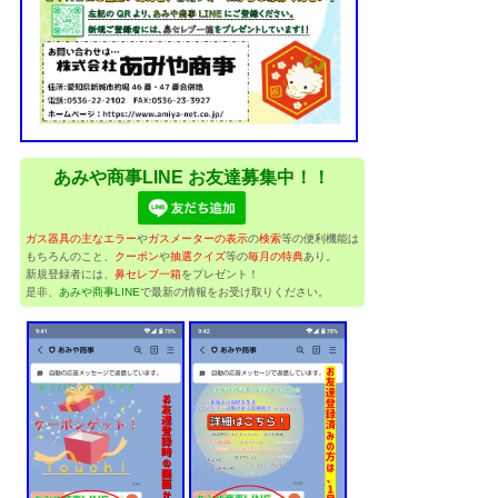
あみや商事LINE お友達募集中！！
ガス器具の主なエラー
や
ガスメーターの表示
の
検索
等の便利機能は
もちろんのこと、
クーポン
や
抽選クイズ
等の
毎月の特典
あり。
新規登録者には、
鼻セレブ一箱
をプレゼント！
是非、
あみや商事LINE
で最新の情報をお受け取りください。