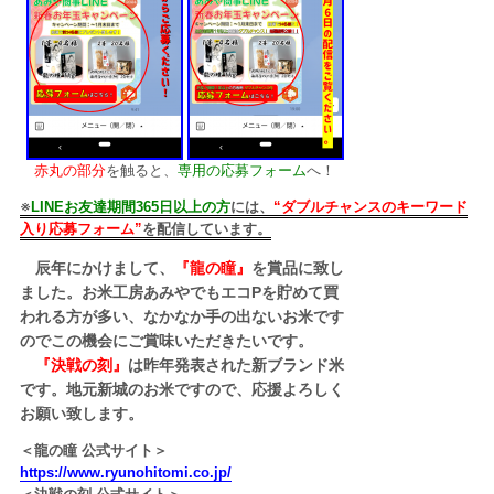
赤丸の部分
を触ると、
専用の応募フォーム
へ！
※
LINEお友達期間365日以上の方
には、
“ダブルチャンスのキーワード
入り応募フォーム”
を配信しています。
辰年にかけまして、
『龍の瞳』
を賞品に致し
ました。お米工房あみやでもエコPを貯めて買
われる方が多い、なかなか手の出ないお米です
のでこの機会にご賞味いただきたいです。
『決戦の刻』
は昨年発表された新ブランド米
です。地元新城のお米ですので、応援よろしく
お願い致します。
＜龍の瞳 公式サイト＞
https://www.ryunohitomi.co.jp/