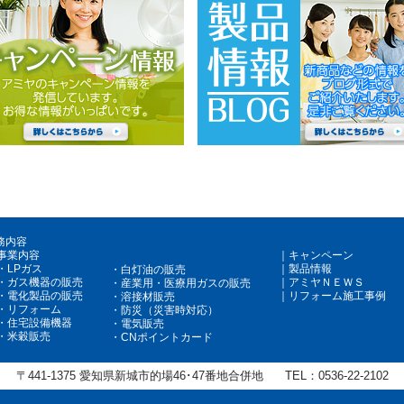
務内容
事業内容
キャンペーン
LPガス
製品情報
白灯油の販売
ガス機器の販売
アミヤＮＥＷＳ
産業用・医療用ガスの販売
電化製品の販売
リフォーム施工事例
溶接材販売
リフォーム
防災（災害時対応）
住宅設備機器
電気販売
米穀販売
CNポイントカード
〒441-1375
愛知県新城市的場46･47番地合併地
TEL：
0536-22-2102