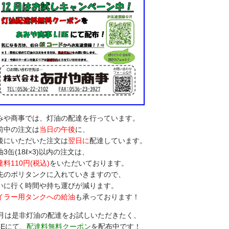
みや商事では、灯油の配達を行っています。
前中の注文は
当日の午後
に、
後にいただいた注文は
翌日に
配達しています。
油3缶(18ℓ×3)以内の注文は、
達料110円(税込)
をいただいております。
先のポリタンクに入れていきますので、
いに行く時間や持ち運びが減ります。
イラー用タンクへの給油
も承っております！
2月は是非灯油の配達をお試しいただきたく、
NEにて、
配達料無料クーポン
を配布中です！