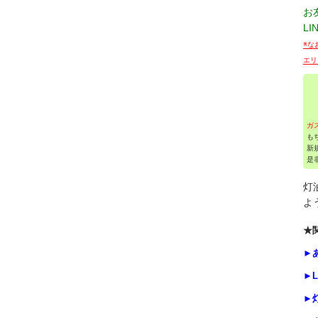
お
LI
※な
エリ
ガ
も
新
是
灯
よ
★
►あ
►L
►