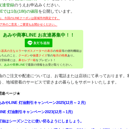
友達登録
のうえお申込みください。
NEでは1缶(18ℓ)の値段
を公開しています。
お、今回のLINEクーポンは新城市内限定です。
ア外のご意見・ご要望もお聞かせください。
あみや商事LINE お友達募集中！！
ス器具の主なエラー
や
ガスメーターの表示
の
検索
等の便利機能は
ちろんのこと、
クーポン
や
抽選クイズ
等の
毎月の特典
あり。
規登録者には、
鼻セレブ一箱
をプレゼント！
非、
あみや商事LINE
で最新の情報をお受け取りください。
油のご注文や配達については、お電話または店頭にて承っております。
う、地域密着のサービスで皆さまの暮らしをサポートいたします。
関連ページ★
みやLINE 灯油割引キャンペーン2025(12月～２月)
INE 灯油割引キャンペーン2023(12月～1月)
灯油はシーズンごとに使い切るようにしましょう。