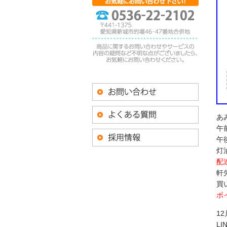
あ
午
午
灯
配
軒
買
ボ
1
LI