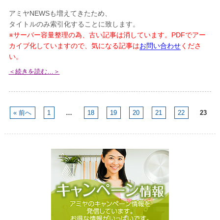
アミヤNEWSも増えてきたため、
タイトルのみ索引化することに致します。
※サーバー容量整理の為、古い記事は消しています。PDFでアー
カイブ化していますので、気になる記事は
お問い合わせ
くださ
い。
＜続きを読む…＞
« 前へ
1
…
18
19
20
21
22
23