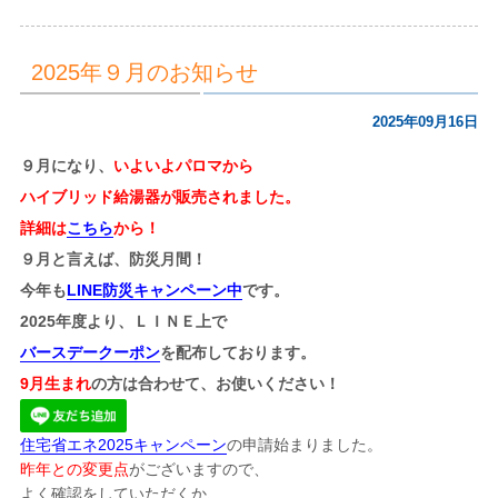
2025年９月のお知らせ
2025年09月16日
９月になり、
いよいよパロマから
ハイブリッド給湯器が販売されました。
詳細は
こちら
から！
９月と言えば、防災月間！
今年も
LINE防災キャンペーン中
です。
2025年度より、ＬＩＮＥ上で
バースデークーポン
を配布しております。
9月生まれ
の方は合わせて、お使いください！
住宅省エネ2025キャンペーン
の申請始まりました。
昨年との変更点
がございますので、
よく確認をしていただくか、