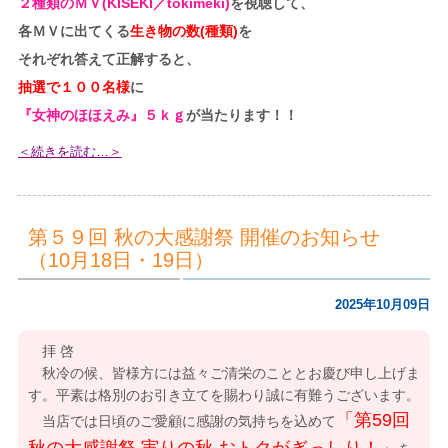
２種類のＭＶ(KISEKI／tokimeki)
を視聴して、
各ＭＶに出てくる
生き物の数(種類)
を
それぞれ答えて正解すると、
抽選で１００名様
に
『女神のほほえみ』５ｋｇ
が当たります！！
＜続きを読む…＞
第５９回 秋の大感謝祭 開催のお知らせ
（10月18日・19日）
2025年10月09日
拝 啓
秋冷の候、皆様方には益々ご清栄のこととお慶び申し上げま
す。平素は格別のお引き立てを賜わり誠に有難うございます。
「第59回
当店では日頃のご愛顧に感謝の気持ちを込めて