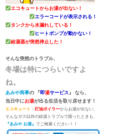
エコキュートからお湯が出ない！
エラーコードが表示される！
タンクから水漏れしている！
ヒートポンプが動かない！
給湯器が突然停止した！
そんな突然のトラブル、
冬場は特につらいですよ
ね。
あみや商事
の 『
即
湯
サービス
』 なら、
当日中に
お湯
が出る生活を取り戻せます！
エコキュート
・
灯油ボイラー
からお湯が出ない。
そんなガス以外の給湯トラブルで困ったときも、
『あみや お湯』
でご検索ください！！