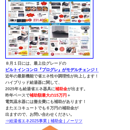
８月１日には、最上位グレードの
ビルトインコンロ『プログレ』がモデルチェンジ！
近年の最新機能で省エネ性や調理性が向上します！
ハイブリッド給湯器に関して、
2025年も給湯省エネ器具に
補助金
が出ます。
昨年ベースで
補助額最大の15万円
＋
電気温水器には撤去費にも補助があります！
またエコキュートでも６万円の補助金が
出ますので、お問い合わせください。
⇒給湯省エネ2025事業 | 補助金 | ノーリツ