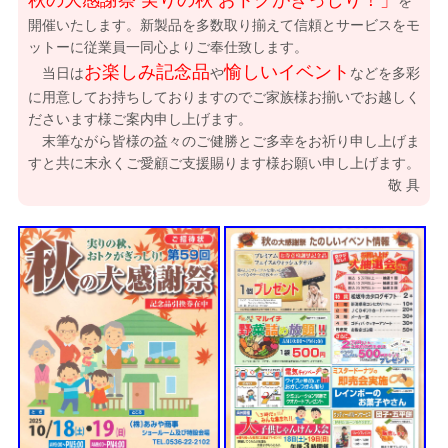
秋の大感謝祭 実りの秋 おトクがぎっしり！」
を
開催いたします。新製品を多数取り揃えて信頼とサービスをモ
ットーに従業員一同心よりご奉仕致します。
お楽しみ記念品
愉しいイベント
当日は
や
などを多彩
に用意してお持ちしておりますのでご家族様お揃いでお越しく
ださいます様ご案内申し上げます。
末筆ながら皆様の益々のご健勝とご多幸をお祈り申し上げま
すと共に末永くご愛顧ご支援賜ります様お願い申し上げます。
敬 具