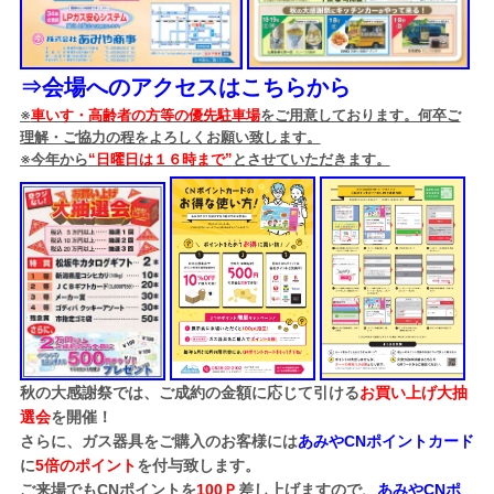
⇒会場へのアクセスはこちらから
※
車いす・高齢者の方等の優先駐車場
をご用意しております。何卒ご
理解・ご協力の程をよろしくお願い致します。
※今年から
“日曜日は１６時まで”
とさせていただきます。
秋の大感謝祭では、ご成約の金額に応じて引ける
お買い上げ大抽
選会
を開催！
さらに、ガス器具をご購入のお客様には
あみやCNポイントカード
に
5倍のポイント
を付与致します。
ご来場でもCNポイントを
100Ｐ
差し上げますので、
あみやCNポ