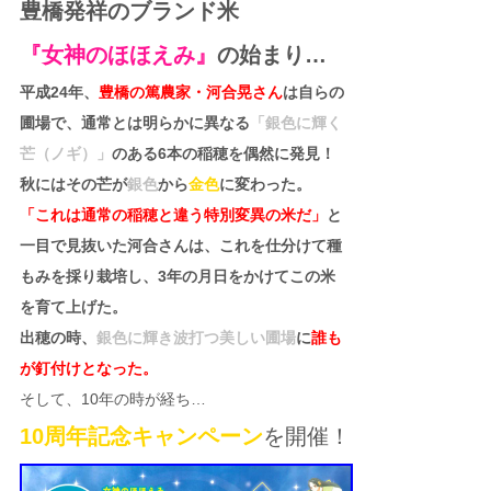
豊橋発祥のブランド米
『女神のほほえみ』
の始まり…
平成24年、
豊橋の篤農家・河合晃さん
は自らの
圃場で、通常とは明らかに異なる
「銀色に輝く
芒（ノギ）」
のある6本の稲穂を偶然に発見！
秋にはその芒が
銀色
から
金色
に変わった。
「これは通常の稲穂と違う特別変異の米だ」
と
一目で見抜いた河合さんは、これを仕分けて種
もみを採り栽培し、3年の月日をかけてこの米
を育て上げた。
出穂の時、
銀色に輝き波打つ美しい圃場
に
誰も
が釘付けとなった。
そして、10年の時が経ち…
10周年記念キャンペーン
を開催！