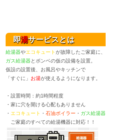
即
湯
サービスとは
給湯器
や
エコキュート
が故障したご家庭に、
ガス給湯器
とボンベの仮の設備を設置。
仮設の設置後、お風呂やキッチンで
「すぐに」
お湯
が使えるようになります。
・設置時間：約1時間程度
・家に穴を開ける心配もありません
・
エコキュート
・
石油ボイラー
・
ガス給湯器
ご家庭のすべての給湯機器に対応！！